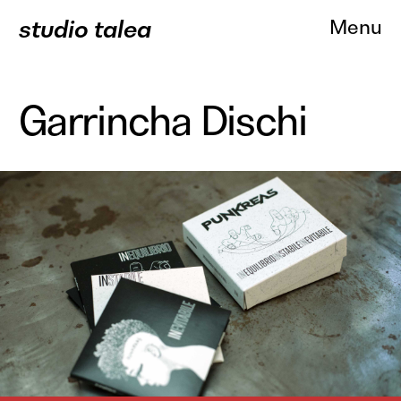
studio talea
Menu
Garrincha Dischi
About
Progetti
Branding
Comunicazione
Web Des
Servizi
Clienti
Contatti