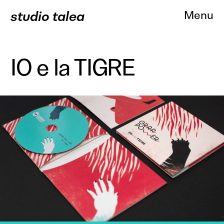
studio talea
Menu
IO e la TIGRE
About
Progetti
Branding
Comunicazione
Web Des
Servizi
Clienti
Contatti