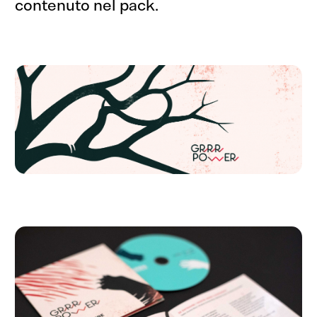
collaboriamo?
contenuto nel pack.
Sì, vi scrivo!