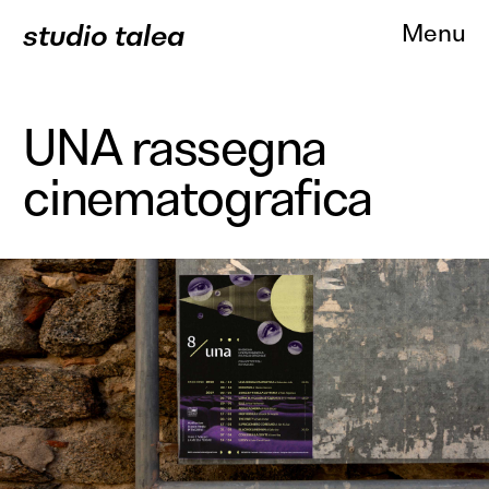
studio talea
Menu
UNA rassegna
cinematografica
About
Progetti
Branding
Comunicazione
Web Des
Servizi
Clienti
Contatti