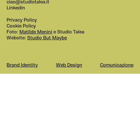
ciao@studiotalea.it
Linkedin
Privacy Policy
Cookie Policy
Foto:
Matilde Menini
e Studio Talea
Website:
Studio But Maybe
Brand Identity
Web Design
Comunicazione