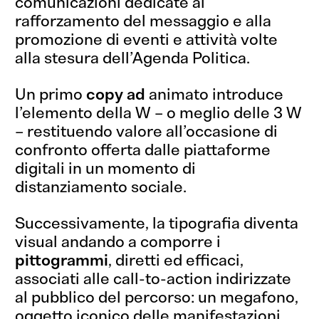
comunicazioni dedicate al
rafforzamento del messaggio e alla
promozione di eventi e attività volte
alla stesura dell’Agenda Politica.
Un primo
copy ad
animato introduce
l’elemento della W – o meglio delle 3 W
– restituendo valore all’occasione di
confronto offerta dalle piattaforme
digitali in un momento di
distanziamento sociale.
Successivamente, la tipografia diventa
Che dici,
visual andando a comporre i
pittogrammi
, diretti ed efficaci,
collaboriamo?
associati alle call-to-action indirizzate
Sì, vi scrivo!
al pubblico del percorso: un megafono,
oggetto iconico delle manifestazioni