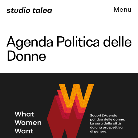
studio talea
Menu
Agenda Politica delle
Donne
About
Progetti
Branding
Comunicazione
Web Des
Servizi
Clienti
Contatti