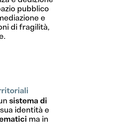
spazio pubblico
 mediazione e
 di fragilità,
e.
riamo?
itoriali
 un
sistema di
sua identità e
tematici
ma in