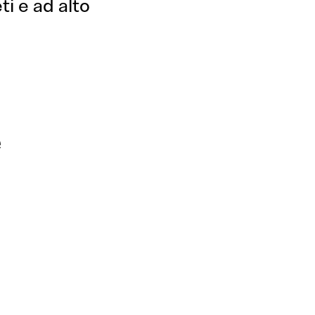
i e ad alto
e