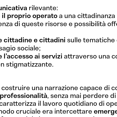
unicativa
rilevante:
Web Design
Editoria
Illustrazi
 il proprio operato
a una cittadinanza
Servizi
enza di queste risorse e possibilità off
e cittadine e cittadini
sulle tematiche d
Clienti
sagio sociale;
l’accesso ai servizi
attraverso una 
Contatti
on stigmatizzante.
 costruire una narrazione capace di 
professionalità
, senza mai perdere di 
caratterizza il lavoro quotidiano di ope
snodo cruciale era intercettare
emerg