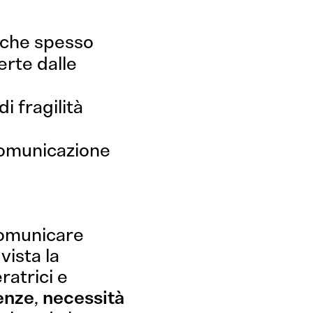
one
Project Management
 che spesso
erte dalle
i fragilità
comunicazione
comunicare
vista la
ratrici e
enze
,
necessità