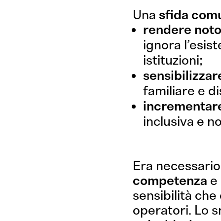
Una
sfida com
Branding
Comunicazione
rendere noto
ignora l’esist
istituzioni;
sensibilizzar
familiare e di
incrementare 
inclusiva e n
Era necessario
competenza
e
sensibilità che 
operatori. Lo 