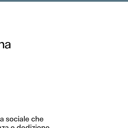
gna
a sociale che
nza e dedizione