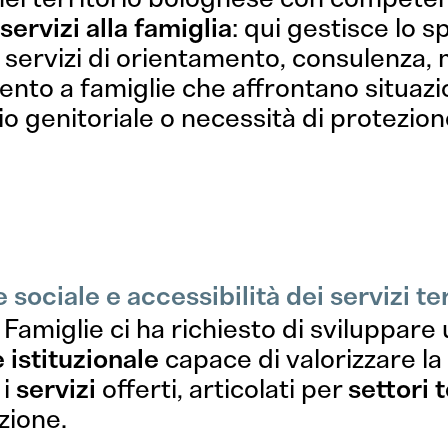
servizi alla famiglia
: qui gestisce lo 
a servizi di orientamento, consulenza,
o a famiglie che affrontano situazioni
gio genitoriale o necessità di protezion
ici, collabo
ociale e accessibilità dei servizi terr
About
e Famiglie ci ha richiesto di sviluppare
istituzionale
capace di valorizzare la 
Sì, vi scrivo!
 i
servizi
offerti, articolati per
settori 
Progetti
zione.