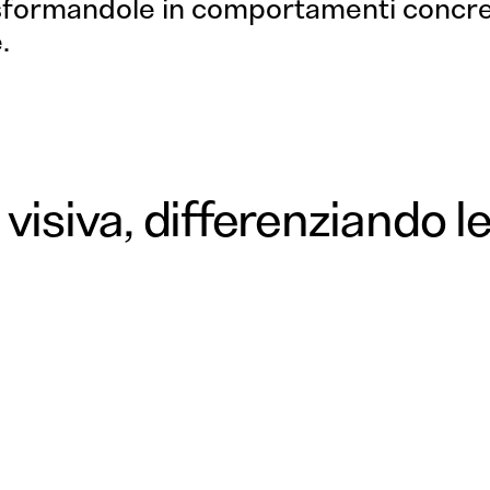
asformandole in comportamenti concret
.
 visiva, differenziando l