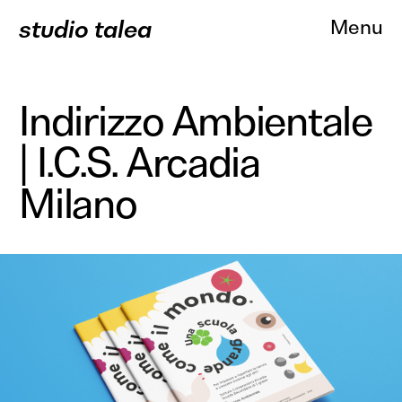
studio talea
Menu
Indirizzo Ambientale
| I.C.S. Arcadia
About
Milano
Progetti
Branding
Comunicazione
Web Des
Servizi
Clienti
Contatti