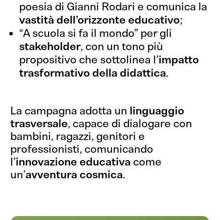
poesia di Gianni Rodari e comunica la
vastità dell’orizzonte educativo
;
Che dici,
“A scuola si fa il mondo” per gli
collaboriamo?
stakeholder
, con un tono più
propositivo che sottolinea l’
impatto
Sì, vi scrivo!
trasformativo della didattica
.
La campagna adotta un
linguaggio
trasversale
, capace di dialogare con
bambini, ragazzi, genitori e
professionisti, comunicando
l’
innovazione educativa
come
un’
avventura cosmica
.