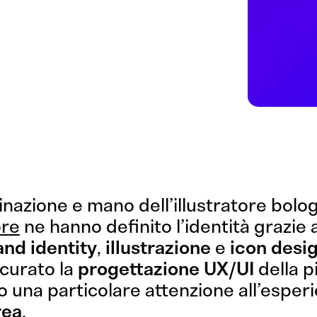
nazione e mano dell’illustratore bolo
ore
ne hanno definito l’identità grazie
and identity
,
illustrazione
e
icon desi
curato la
progettazione UX/UI
della p
 una particolare attenzione all’esper
rea
.