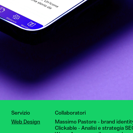
Servizio
Collaboratori
Web Design
Massimo Pastore - brand identity
Clickable - Analisi e strategia S