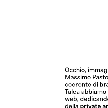
Occhio, immagi
Massimo Past
coerente di
br
Talea abbiamo 
web, dedicando
della
private a