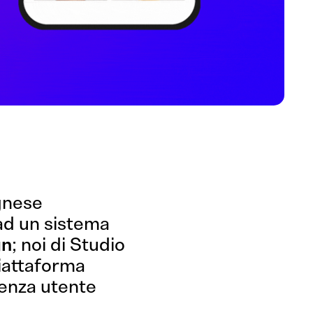
gnese
 ad un sistema
gn
; noi di Studio
iattaforma
ienza utente