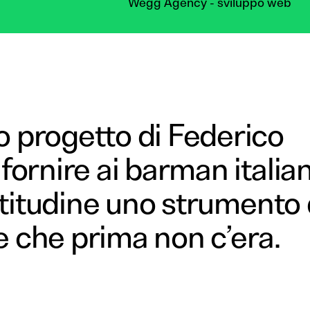
Wegg Agency - sviluppo web
o progetto di Federico
 fornire ai barman italian
attitudine uno strumento 
e che prima non c’era.