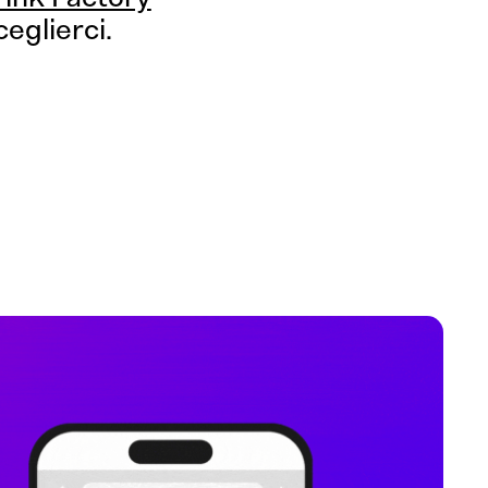
eglierci.
one
Project Management