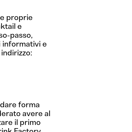
le proprie
ktail e
so-passo,
i informativi e
indirizzo:
riamo?
i dare forma
erato avere al
zare il primo
rink Factory