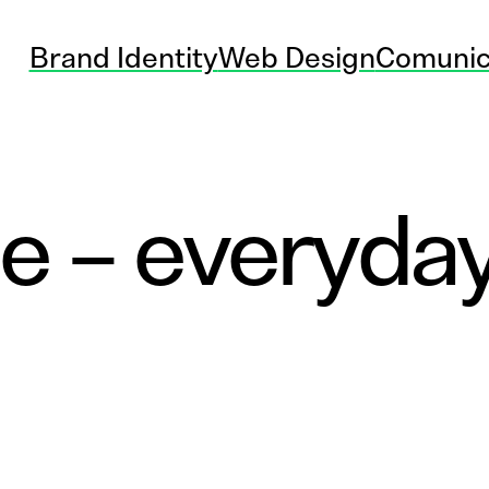
Brand Identity
Web Design
Comunic
e – everyda