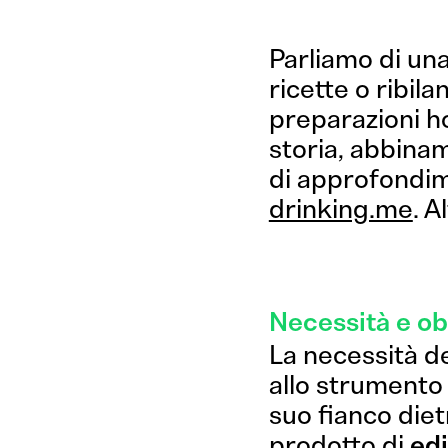
Parliamo di una
ricette o ribila
preparazioni h
storia, abbiname
di approfondime
drinking.me
. A
Che d
Necessità e obi
La necessità d
allo strumento
suo fianco diet
prodotto di
edi