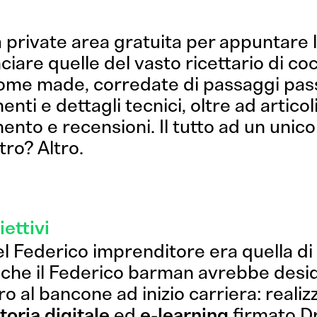
 private area gratuita per appuntare 
nciare quelle del vasto ricettario di coc
ome made, corredate di passaggi pas
nti e dettagli tecnici, oltre ad articol
nto e recensioni. Il tutto ad un unico 
ltro? Altro.
ici, collabo
About
ettivi
el Federico imprenditore era quella d
Sì, vi scrivo!
 che il Federico barman avrebbe desid
Progetti
ro al bancone ad inizio carriera: realiz
toria digitale
ed
e-learning
firmato
D