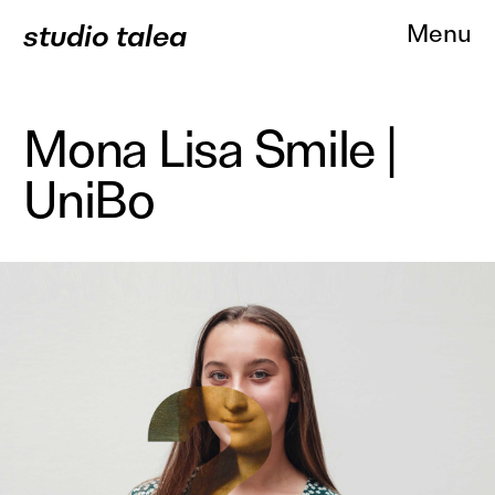
studio talea
Menu
Mona Lisa Smile |
UniBo
About
Progetti
Branding
Comunicazione
Web Des
Servizi
Clienti
Contatti