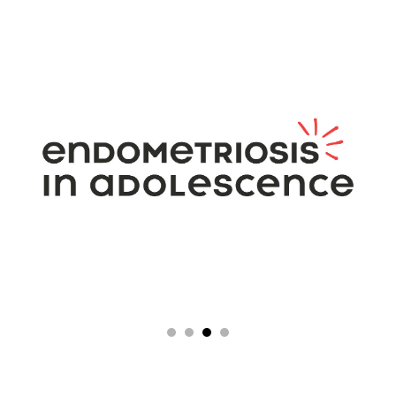
Che dici,
collaboriamo?
Sì, vi scrivo!