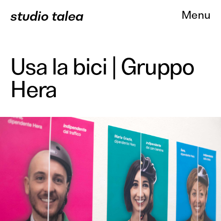
studio talea
Menu
Usa la bici | Gruppo
Hera
About
Progetti
Branding
Comunicazione
Web Des
Servizi
Clienti
Contatti