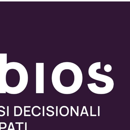
Web Design
Editoria
Illustrazi
Servizi
Clienti
Contatti