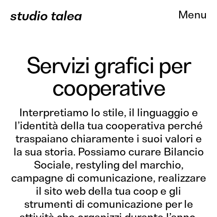
studio talea
Menu
Servizi grafici per
cooperative
About
Interpretiamo lo stile, il linguaggio e
Progetti
l’identità della tua cooperativa perché
Branding
Comunicazione
Web Des
traspaiano chiaramente i suoi valori e
Servizi
la sua storia. Possiamo curare Bilancio
Sociale, restyling del marchio,
Clienti
campagne di comunicazione, realizzare
Contatti
il sito web della tua coop e gli
strumenti di comunicazione per le