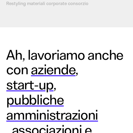
Restyling materiali corporate consorzio
Ah, l
avoriamo anche
con
aziende
,
start-up
,
pubbliche
amministrazioni
,
associazioni
e